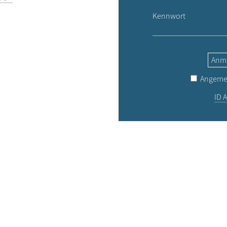
Kennwort
Anm
Angemel
ID A