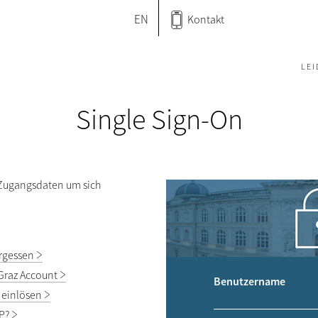
EN
Kontakt
LE
Single Sign-On
 Zugangsdaten um sich
rgessen
Graz Account
Benutzername
 einlösen
P?