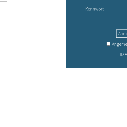
Kennwort
Anm
Angemel
ID A