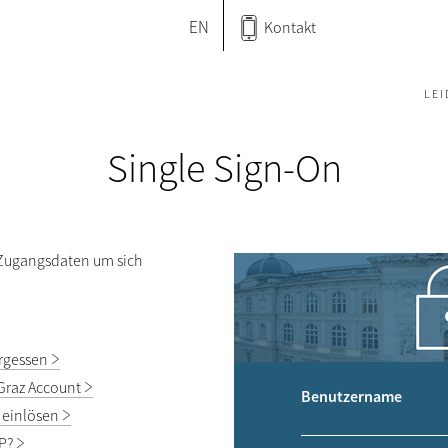
EN
Kontakt
LE
Single Sign-On
 Zugangsdaten um sich
rgessen
Graz Account
Benutzername
 einlösen
P?