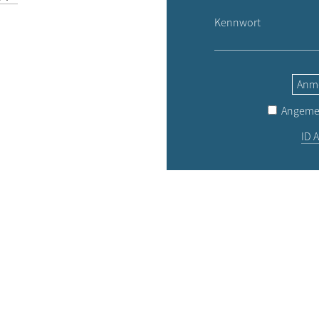
Kennwort
Anm
Angemel
ID A