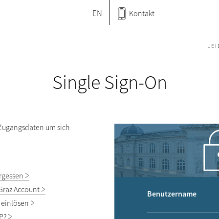
EN
Kontakt
LE
Single Sign-On
 Zugangsdaten um sich
rgessen
Graz Account
Benutzername
 einlösen
P?