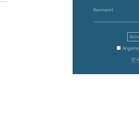
Kennwort
Anm
Angemel
ID A