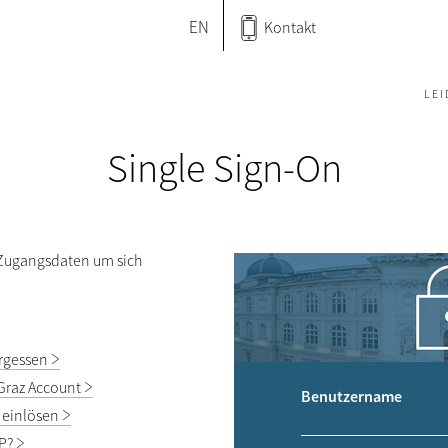
EN
Kontakt
LE
Single Sign-On
 Zugangsdaten um sich
rgessen
Graz Account
Benutzername
 einlösen
P?